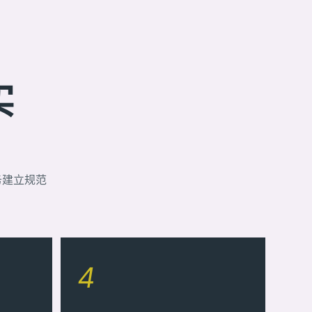
实
务建立规范
4