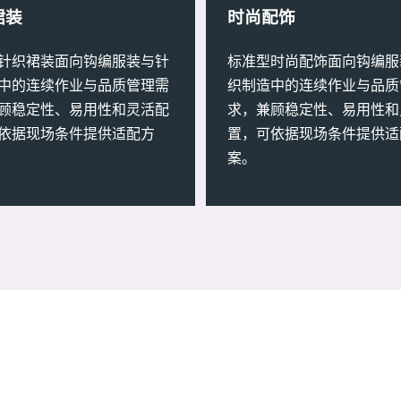
裙装
时尚配饰
针织裙装面向钩编服装与针
标准型时尚配饰面向钩编服
中的连续作业与品质管理需
织制造中的连续作业与品质
顾稳定性、易用性和灵活配
求，兼顾稳定性、易用性和
依据现场条件提供适配方
置，可依据现场条件提供适
案。