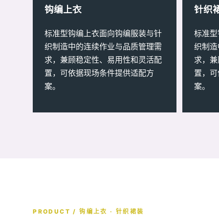
钩编上衣
针织
标准型钩编上衣面向钩编服装与针
标准型
织制造中的连续作业与品质管理需
织制造
求，兼顾稳定性、易用性和灵活配
求，兼
置，可依据现场条件提供适配方
置，可
案。
案。
PRODUCT / 钩编上衣 · 针织裙装