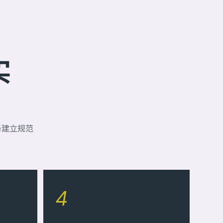
实
务建立规范
4