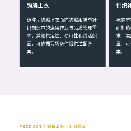
钩编上衣
针织
标准型钩编上衣面向钩编服装与针
标准型
织制造中的连续作业与品质管理需
织制造
求，兼顾稳定性、易用性和灵活配
求，兼
置，可依据现场条件提供适配方
置，可
案。
案。
PRODUCT / 钩编上衣 · 针织裙装