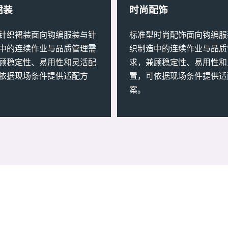
裙装
时尚配饰
针织裙装面向钩编服装与针
标准型时尚配饰面向钩编服
中的连续作业与品质管理需
织制造中的连续作业与品质
顾稳定性、易用性和灵活配
求，兼顾稳定性、易用性和
依据现场条件提供适配方
置，可依据现场条件提供适
案。