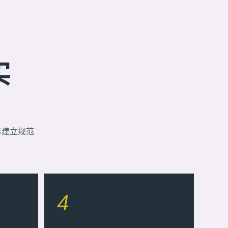
实
务建立规范
4