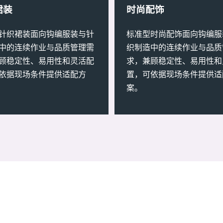
裙装
时尚配饰
针织裙装面向钩编服装与针
标准型时尚配饰面向钩编服
中的连续作业与品质管理需
织制造中的连续作业与品质
顾稳定性、易用性和灵活配
求，兼顾稳定性、易用性和
依据现场条件提供适配方
置，可依据现场条件提供适
案。