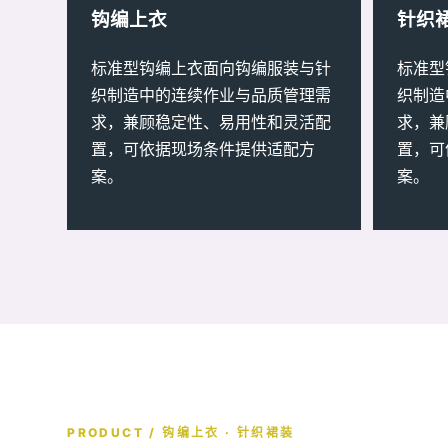
钩编上衣
针织
标准型钩编上衣面向钩编服装与针
标准型
织制造中的连续作业与品质管理需
织制造
求，兼顾稳定性、易用性和灵活配
求，兼
置，可依据现场条件提供适配方
置，可
案。
案。
PRODUCT / 钩编上衣 · 针织裙装